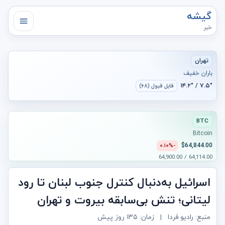
گیشه
خبر
تهران
باران خفیف
۷.۵° / ۱۴.۲°
قابل قبول (۶۸)
BTC
Bitcoin
$64,844.00
-۰.۱۰%
64,114.00 / 64,900.00
اسرائیل به‌دنبال کنترل جنوب لبنان تا رود
لیتانی؛ تنش بی‌سابقه بیروت و تهران
منبع: رادیو فردا
|
زمان:
۱۳۵ روز پیش