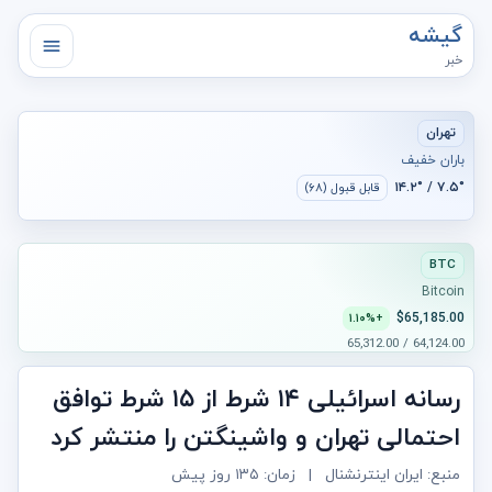
گیشه
خبر
تهران
باران خفیف
۷.۵° / ۱۴.۲°
قابل قبول (۶۸)
BTC
Bitcoin
$65,185.00
+۱.۱۰%
64,124.00 / 65,312.00
رسانه اسرائیلی ۱۴ شرط از ۱۵ شرط توافق
احتمالی تهران و واشینگتن را منتشر کرد
منبع: ایران اینترنشنال
|
زمان:
۱۳۵ روز پیش