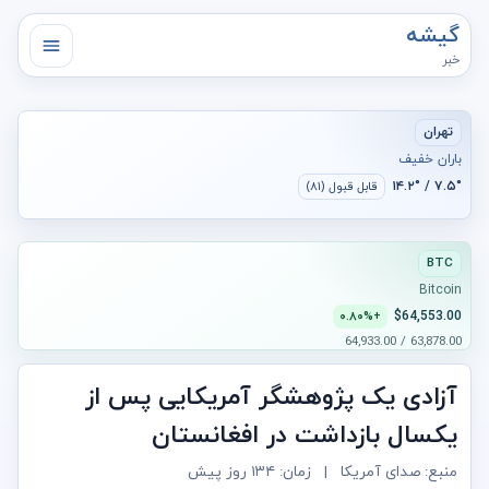
گیشه
خبر
تهران
باران خفیف
۷.۵° / ۱۴.۲°
قابل قبول (۸۱)
BTC
Bitcoin
$64,553.00
+۰.۸۰%
63,878.00 / 64,933.00
آزادی یک پژوهشگر آمریکایی پس از
یکسال بازداشت در افغانستان
منبع: صدای آمریکا
|
زمان:
۱۳۴ روز پیش