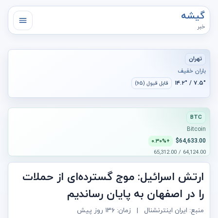
گیشه
خبر
تهران
باران خفیف
۷.۵° / ۱۴.۲°
قابل قبول (۶۵)
BTC
Bitcoin
$64,633.00
+۰.۳۰%
64,124.00 / 65,312.00
ارتش اسرائیل: موج گسترده‌ای از حملات
را در اصفهان به پایان رساندیم
منبع: ایران اینترنشنال
|
زمان:
۱۳۶ روز پیش