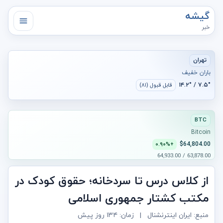
گیشه
خبر
تهران
باران خفیف
۷.۵° / ۱۴.۲°
قابل قبول (۸۱)
BTC
Bitcoin
$64,804.00
+۰.۹۰%
63,878.00 / 64,933.00
از کلاس درس تا سردخانه؛ حقوق کودک در
مکتب کشتار جمهوری اسلامی
منبع: ایران اینترنشنال
|
زمان:
۱۳۴ روز پیش