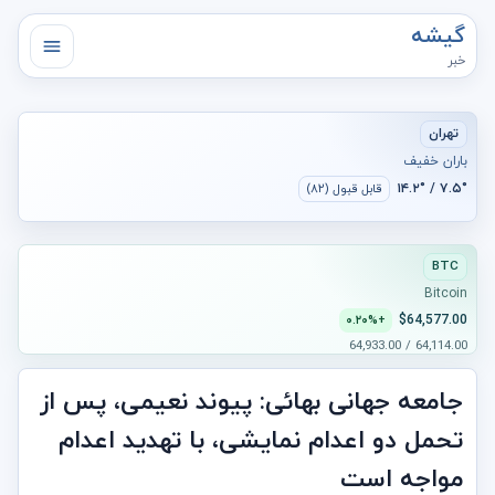
گیشه
خبر
تهران
باران خفیف
۷.۵° / ۱۴.۲°
قابل قبول (۸۲)
BTC
Bitcoin
$64,577.00
+۰.۲۰%
64,114.00 / 64,933.00
جامعه جهانی بهائی: پیوند نعیمی، پس از
تحمل دو اعدام نمایشی، با تهدید اعدام
مواجه است