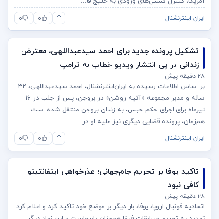
آمریکا، کنترل کشتی‌های ورودی به خلیج فا...
۰
۰
ایران اینترنشنال
تشکیل پرونده جدید برای احمد سیدعبداللهی، معترض
زندانی در پی انتشار ویدیو خطاب به ترامپ
۲۸ دقیقه پیش
بر اساس اطلاعات رسیده به ایران‌اینترنشنال، احمد سیدعبداللهی، ۳۲
ساله و مدیر مجموعه «آتیه روشن» در بروجن، پس از جلب در ۱۶
تیرماه برای اجرای حکم حبس، به زندان بروجن منتقل شده است.
هم‌زمان، پرونده قضایی دیگری نیز علیه او در...
۰
۰
ایران اینترنشنال
تاکید یوفا بر تحریم جام‌جهانی؛ عذرخواهی اینفانتینو
کافی نبود
۲۸ دقیقه پیش
اتحادیه فوتبال اروپا، یوفا، بار دیگر بر موضع خود تاکید کرد و اعلام کرد
تهدید به تحریم مسابقات فیفا همچنان پابرجاست و این نهاد دیگر