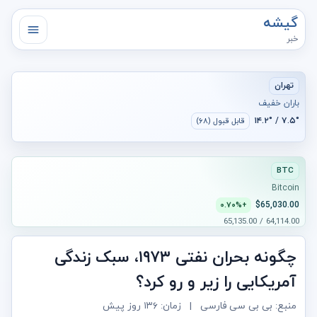
گیشه
خبر
تهران
باران خفیف
۷.۵° / ۱۴.۲°
قابل قبول (۶۸)
BTC
Bitcoin
$65,030.00
+۰.۷۰%
64,114.00 / 65,135.00
چگونه بحران نفتی ۱۹۷۳، سبک زندگی
آمریکایی را زیر و رو کرد؟
منبع: بی بی سی فارسی
|
زمان:
۱۳۶ روز پیش