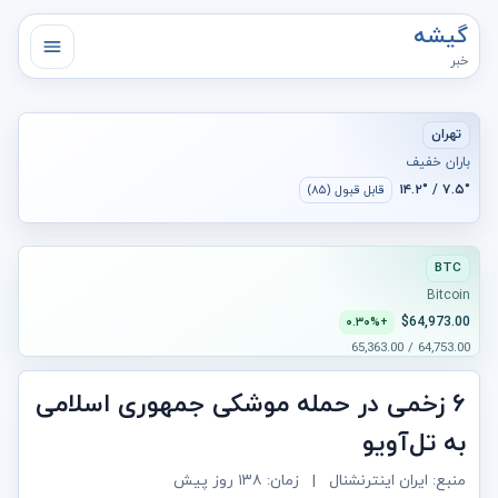
گیشه
خبر
تهران
باران خفیف
۷.۵° / ۱۴.۲°
قابل قبول (۸۵)
BTC
Bitcoin
$64,973.00
+۰.۳۰%
64,753.00 / 65,363.00
۶ زخمی در حمله موشکی جمهوری اسلامی
به تل‌آویو
منبع: ایران اینترنشنال
|
زمان:
۱۳۸ روز پیش