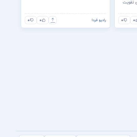
ای تقویت
۰
۰
۰
۰
رادیو فردا