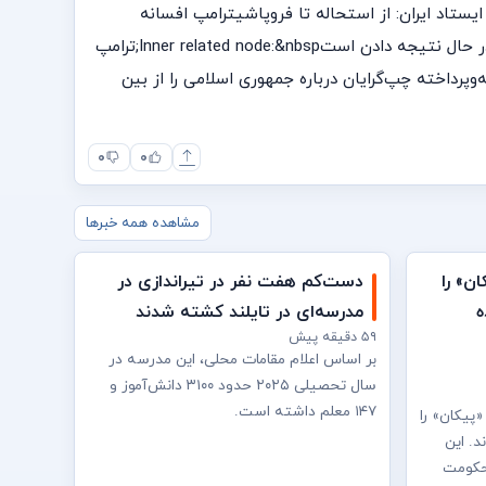
ل جمهوری اسلامی ایستاد ایران: از استحاله تا فروپاشیترامپ افسانه
ساخته‌‌و‌پرداخته چپ‌گرایان درباره جمهوری اسلامی را از بین بردType:&nbsp;videoSEO Title:&nbsp;راهبرد ترامپ علیه رژیم ایران در حال نتیجه دادن استInner related node:&nbsp;ترامپ
‌پرداخته چپ‌گرایان درباره جمهوری اسلامی را از بین
۰
۰
مشاهده همه خبرها
ن» را
دست‌کم هفت نفر در تیراندازی در
ه
مدرسه‌ای در تایلند کشته شدند
۵۹ دقیقه پیش
بر اساس اعلام مقامات محلی، این مدرسه در
سال تحصیلی ۲۰۲۵ حدود ۳۱۰۰ دانش‌آموز و
۱۴۷ معلم داشته است.
«پیکان» را
د. این
 حکومت