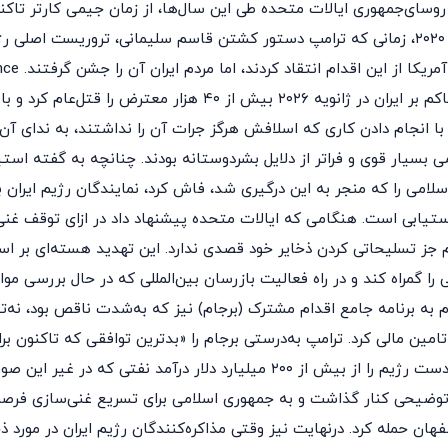
روسای‌جمهوری ایالات متحده طی این سال‌ها، از زمان جیمی کارتر تاکنو
«دیپلماسی» استفاده کردند، اما این روند سرانجام در سال ۲۰۲۰، زمانی که ترامپ دستور کشتن قاسم
صادر کرد، 
points, placed in (Inner related node field) وقتی رژیم حاکم بر 
با انجام دادن کاری که اسلافش هرگز جرات آن را نداشتند، به ندای آن‌
ی بسیار قوی و فراتر از دلایل بشردوستانه بودند. چنانچه به گفته استی
ستیابی است. هنگامی که ایالات متحده پیشنهاد داد در ازای توقف غنی‌
م جز تسلیحاتی کردن ذخایر خود قصدی ندارد. این تهدید هسته‌ای بر ا
 را گمراه کند و در راه فعالیت بازرسان بین‌المللی که در حال بررسی مو
م به برنامه جامع اقدام مشترک (برجام) نیز که به‌شدت ناقص بود، نه‌ت
شد و سیاست «فشار حداکثری» را اعمال کرد و موفق شد دست رژیم را از بیش از 
یچ توضیحی کنار گذاشت و به جمهوری اسلامی برای تسریع غنی‌سازی فرصت
 حمله کرد. درنهایت نیز وقتی مذاکره‌کنندگان رژیم ایران در مورد ذخ