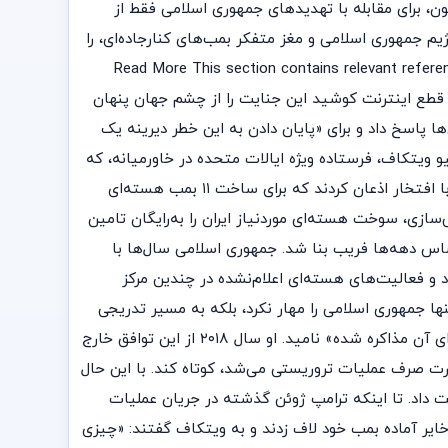
ن، برای مقابله با تهدیدهای جمهوری اسلامی فقط از
 سلیمانی، تروریست اصلی رژیم جمهوری اسلامی و مغز متفکر بمب‌های کنارجاده‌ای، را
تغییر یافت. در آن زمان برخی سیاستگذاران در آمریکا از این اقدام انتقاد کردند، اما مردم ایران آن را جشن گرفتند. Read More This section contains relevant reference
ایران در ژانویه ۲۰۲۶ بیش از ۴۰ هزار معترض را قتل‌عام کرد و با قطع اینترنت کوشید این جنایت را از چشم جهان پنهان
ها پاسخ داد و برای «پایان دادن به این خطر دیرینه یک
و ویتکاف، فرستاده ویژه ایالات متحده در خاورمیانه، که
جزئیات مذاکرات خود و جرد کوشنر با نمایندگان جمهوری اسلامی را که منجر به این درگیری شد، فاش کرد، نمایندگان رژیم ایران با افتخار اذعان کردند که برای ساخت ۱۱ بمب هسته‌ای
سازی، سوخت هسته‌ای موردنیاز ایران را به‌رایگان تامین
ساس دهه‌ها فریب بنا شد. جمهوری اسلامی سال‌ها با
اد و فعالیت‌های هسته‌ای اعلام‌نشده در چندین مرکز
نها جمهوری اسلامی را مهار نکرد، بلکه به مسیر تدریجی
تهران تا ساخت سلاح هسته‌ای مشروعیت بخشید و آن را تامین مالی کرد. ترامپ به‌درستی برجام را «بدترین توافقی که تاکنون برای آن مذاکره شده» نامید. او سال ۲۰۱۸ از این توافق خارج
۲۰۰ میلیارد دلار درآمد نفتی که در غیر این صورت صرف عملیات تروریستی می‌شد، کوتاه کند. با این حال
 داد. تا اینکه ترامپ ژوئن گذشته در جریان عملیات
ایر آماده بمب خود لاف زدند و به ویتکاف گفتند: «چیزی