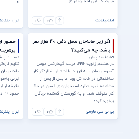
می‌کنند. این ادعا چقدر ح...
بر...
۰
۰
ایندیپندنت
ایران اینترنش
اگر زیر خانه‌تان محل دفن ۴۰ هزار نفر
حضور ایر
باشد، چه می‌کنید؟
پرهزینه
۵۹ دقیقه پیش
۱ ساعت پیش
در هشتم ژانویه ۱۹۹۶، مرسد گیمارائس دوس
نتایج تازه‌
آنجوس، مادر سه فرزند، با اشتیاق نظاره‌گر کار
دانشجویان ا
ساختمانی در خانه‌اش بود اما پس از پس از
ایرانی به‌
مشاهده غیر‌منتظره استخوان‌های انسان در خاک
دقیقه از ای
کار متوقف شد. او به گورستان گمشده‌ بردگان
حدود ۳۹ درصد کمتر از میانگین جهانی است.
برخورد کرده...
۰
۰
بی بی سی فارسی
ایران اینترنش