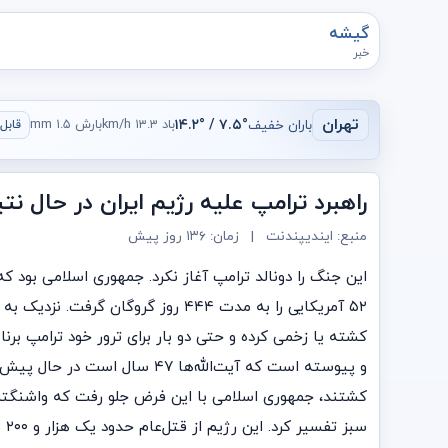
گیشه
خبر
تهران
باران خفیف
۷.۵° / ۱۴.۲°
باد ۱۳.۳ km/h
بارش ۱.۵ mm
قابل ق
راهبرد ترامپ علیه رژیم ایران در حال ن
منبع: ایندیپندنت
|
زمان:
۱۳۶ روز پیش
۵۲ آمریکایی را به مدت ۴۴۴ روز گ
کشته یا زخمی کرده و حتی دو بار برای ترور خود ترامپ بر
کشتند، جمهوری اسلامی با این فرض جلو رفت که واشنگتن ق