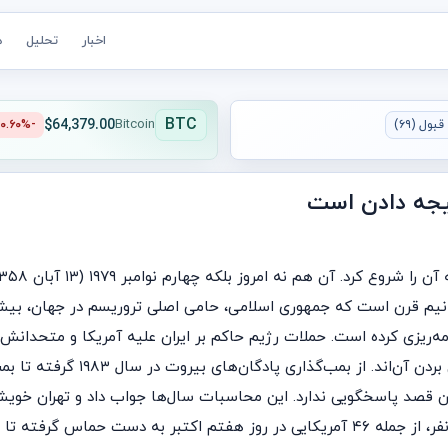
اخبار
تحلیل
ه
BTC
$64,379.00
بول (۶۹)
Bitcoin
-۰.۶۰%
تیجه دادن است
روگان گرفت. نزدیک به نیم قرن است که جمهوری اسلامی، حامی اصلی تروریسم در جها
نامه‌ریزی کرده است. حملات رژیم حاکم بر ایران علیه آمریکا و متحدان
صد پاسخگویی ندارد. این محاسبات سال‌ها جواب داد و تهران خویشتن‌د