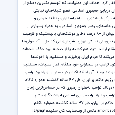
از کرد. اهداف این عملیات‌ــ که تجسم دکترین «صلح از
ان دریایی جمهوری اسلامی، قطع شبکه‌های نیابتی
مراکز فرماندهی سپاه پاسداران، پدافند هوایی و
 خامنه‌ای، رهبر جمهوری اسلامی، به همراه بسیاری از
نزدیکان خود و فرماندهان نظامی ارشد‌ــ از جمله روسای سپاه و بسیج و همچنین علی لاریجانی، کارگزار ارشد قدرت، کشته شدند. بیش از ۸۰ درصد ذخایر موشک‌های بالیستیک و ظرفیت
وهای نیابتی تهران‌ــ شریان‌هایی که حزب‌الله، حوثی‌ها
س را مسلح و فعال نگه می‌داشت‌ــ قطع و سایت‌های مرتبط با برنامه هسته‌ای در سراسر ایران از بین رفته‌اند. دست‌کم ۴۹ مقام ارشد رژیم هم کشته یا از صحنه نبرد حذف شده‌اند.
ی‌کند تا مردم ایران برخیزند و مستقیم با آخوندها
رد. ترامپ در سخنرانی‌ خود هنگام آغاز عملیات، مستقیم
خواهد بود.» آن لحظه اکنون در دسترس و راهبرد ترامپ
در حال نتیجه دادن است. اراده او متزلزل و تعهدش سست نشده است. او آمده که کار را تمام کند، زیرا اقدام‌های نصفه‌نیمه علیه رژیم حاکم بر ایران، طی ۴۷ ساله گذشته همواره ناکام
«دونالد ترامپ به‌عنوان رهبری که در حساس‌ترین زمان
م ترامپ و ایرانایرانجمهوری اسلامی ایراندیدگاهخشم
حماسیحملات مشترک آمریکا و اسرائیل علیه جمهوری اسلامیترامپ آمده که کار را تمام کند، زیرا اقدام‌های نصفه‌نیمه علیه رژیم حاکم بر ایران، طی ۴۷ ساله گذشته همواره ناکام
مانده‌اندلن خودورکوفسکیسه شنبه, مارس 24, 2026 - 15:45 &lt;p dir=&quot;rtl&quot;&gt;دونالد ترامپ، رئیس‌جمهوری آمریکا‌ــ&amp;nbsp;عکس از وب‌سایت کاخ سفید&lt;/p&gt;