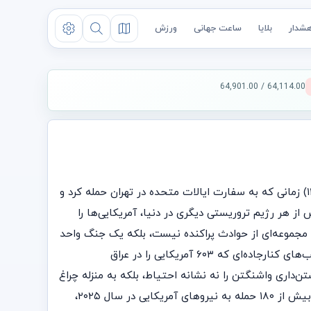
شدار
بلایا
ساعت جهانی
ورزش
64,114.00 / 64,901.00
این جنگ را دونالد ترامپ آغاز نکرد. جمهوری اسلامی بود که آن را شروع کرد. آن هم نه امروز بلکه چهارم نوامبر ۱۹۷۹ (۱۳ آبان ۱۳۵۸) زمانی که به سفارت ایالات متحده در تهران حمله کرد و
ن، بیش از هر رژیم تروریستی دیگری در دنیا، آمریکایی‌ها را
ش مجموعه‌ای از حوادث پراکنده نیست، بلکه یک جنگ واحد
و پیوسته است که آیت‌الله‌ها ۴۷ سال است در حال پیش‌ بردن‌ آن‌اند. از بمب‌گذاری پادگان‌های بیروت در سال ۱۹۸۳ گرفته تا بمب‌های کنارجاده‌ای که ۶۰۳ آمریکایی را در عراق
اری واشنگتن را نه نشانه احتیاط، بلکه به‌ منزله چراغ
سبز تفسیر کرد. این رژیم از قتل‌عام حدود یک هزار و ۲۰۰ نفر، از جمله ۴۶ آمریکایی در روز هفتم اکتبر به دست حماس گرفته تا بیش از ۱۸۰ حمله به نیروهای آمریکایی در سال ۲۰۲۵،