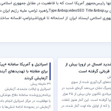
jw id:&nbsp;Ij73YxzUrelated nodes:;ترامپ تنها رئيس‌جمهور آمریکا است که با قاطعیت در مقاب
ی اسلامی ایستاد ایران: از استحاله تا فروپاشیترامپ افسانه ساخته‌‌و
دید امسال در اروپا بیش از
اسرائیل و آمریکا سامانه «پیکا
برای مقابله با تهدیدهای آیند
آزمایش کردند
اده‌های گردآوری شده از سوی
۳۹ دقیقه پیش
لومبرگ نشان می‌دهد گرمای شدید در
اسرائیل و ایالات متحده، آزمایش
سال جاری میلادی تاکنون جان بیش از ۲۵ هزار
برنامه‌ریزی‌شده سامانه دفاع موشکی 
روپا گرفته است. این آمار هنوز تلفات
با موفقیت در مرکز اسرائیل انجام دادن
را که از اوایل ماه اوت آغاز شده، در
آزمایش در بحبوحه ادامه تنش‌ها با