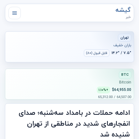
گیشه
خبر
تهران
باران خفیف
۷.۵° / ۱۴.۲°
قابل قبول (۸۰)
BTC
Bitcoin
$64,955.00
+۱.۱۰%
64,507.00 / 65,312.00
ادامه حملات در بامداد سه‌شنبه؛ صدای
انفجارهای شدید در مناطقی از تهران
شنیده شد