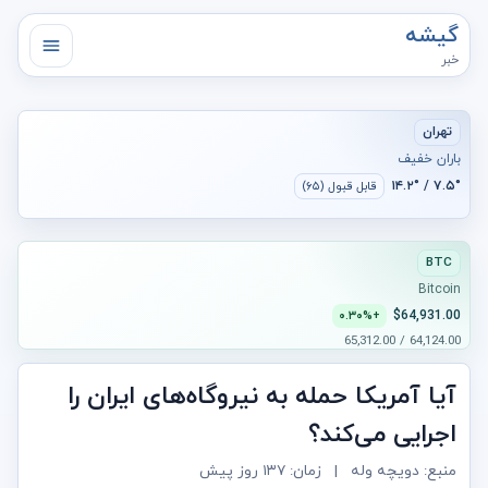
گیشه
خبر
تهران
باران خفیف
۷.۵° / ۱۴.۲°
قابل قبول (۶۵)
BTC
Bitcoin
$64,931.00
+۰.۳۰%
64,124.00 / 65,312.00
آیا آمریکا حمله به نیروگاه‌های ایران را
اجرایی می‌کند؟
منبع: دویچه وله
|
زمان:
۱۳۷ روز پیش