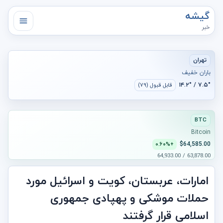
گیشه
خبر
تهران
باران خفیف
۷.۵° / ۱۴.۲°
قابل قبول (۷۹)
BTC
Bitcoin
$64,585.00
+۰.۶۰%
63,878.00 / 64,933.00
امارات، عربستان، کویت و اسرائیل مورد
حملات موشکی و پهپادی جمهوری
اسلامی قرار گرفتند