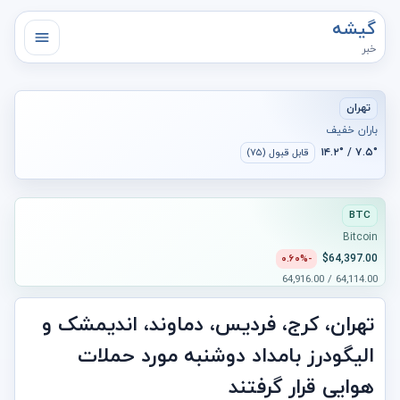
گیشه
خبر
تهران
باران خفیف
۷.۵° / ۱۴.۲°
قابل قبول (۷۵)
BTC
Bitcoin
$64,397.00
-۰.۶۰%
64,114.00 / 64,916.00
تهران، کرج، فردیس، دماوند، اندیمشک و
الیگودرز بامداد دوشنبه مورد حملات
هوایی قرار گرفتند