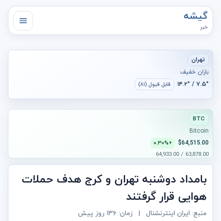
گیشه
خبر
تهران
باران خفیف
۷.۵° / ۱۴.۲°
قابل قبول (۸۱)
BTC
Bitcoin
$64,515.00
+۰.۳۰%
63,878.00 / 64,933.00
بامداد دوشنبه تهران و کرج هدف حملات
هوایی قرار گرفتند
منبع: ایران اینترنشنال
|
زمان:
۱۳۶ روز پیش