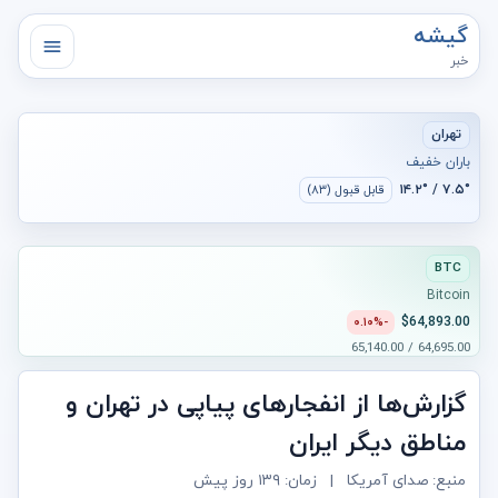
گیشه
خبر
تهران
باران خفیف
۷.۵° / ۱۴.۲°
قابل قبول (۸۳)
BTC
Bitcoin
$64,893.00
-۰.۱۰%
64,695.00 / 65,140.00
گزارش‌ها از انفجارهای پیاپی در تهران و
مناطق دیگر ایران
منبع: صدای آمریکا
|
زمان:
۱۳۹ روز پیش