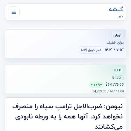
گیشه
خبر
تهران
باران خفیف
۷.۵° / ۱۴.۲°
قابل قبول (۸۲)
BTC
Bitcoin
$64,776.00
+۰.۷۰%
64,114.00 / 64,933.00
نیومن: ضرب‌الاجل ترامپ سپاه را منصرف
نخواهد کرد، آنها همه را به ورطه نابودی
می‌کشانند