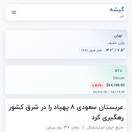
گیشه
خبر
تهران
باران خفیف
۷.۵° / ۱۴.۲°
قابل قبول (۷۵)
BTC
Bitcoin
$64,188.00
-۰.۵۰%
64,114.00 / 64,916.00
عربستان سعودی ۸ پهپاد را در شرق کشور
رهگیری کرد
منبع: ایران اینترنشنال
|
زمان:
۱۳۷ روز پیش