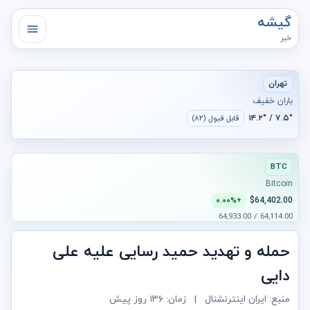
گیشه
خبر
تهران
باران خفیف
۷.۵° / ۱۴.۲°
قابل قبول (۸۲)
BTC
Bitcoin
$64,402.00
+۰.۰۰%
64,114.00 / 64,933.00
حمله و تهدید حمید رسایی علیه علی
دایی
منبع: ایران اینترنشنال
|
زمان:
۱۳۶ روز پیش