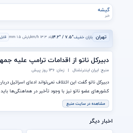
گیشه
خبر
تهران
باران خفیف
۷.۵° / ۱۴.۲°
باد ۱۳.۳ km/h
بارش ۱.۵ mm
قابل ق
دبیرکل ناتو از اقدامات ترامپ علیه جم
منبع: ایران اینترنشنال
|
زمان:
۱۳۶ روز پیش
دبیرکل ناتو گفت این ائتلاف نمی‌تواند ادعای اسرائیل دربا
کشورهای عضو ناتو نیز با وجود تأخیر در هماهنگی‌ها باید
مشاهده در سایت منبع
اخبار دیگر