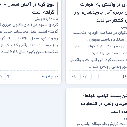
ن در واکنش به اظهارات
درباره آمار جاویدنامان، او را
گرفته است
۵۵ دقیقه پیش
ن کشتار خواندند
گرمای شدید در آلمان تاکنون هزاران ق
گرفته است. طبق محاسبات جدید م
یان در مصاحبه خود به مناسبت
روبرت کخ، امسال ۱۱۹۰۰ نفر 
ن سالگرد ریاست‌جمهوری،
را از دست داده‌اند، رقمی که حاکی از
دی‌ماه را «شورش» خواند و راویان
شکسته‌شدن رکورد سال ۲۰۱۸ است.
 هزار معترض را «نامرد و
توصیف کرد. این اظهارات با واکنش
روندانی روبه‌رو شد...
۰
۰
نال
دویچه وله
ن‌پست: ترامپ خواهان
جی‌دی ونس در انتخابات
ست گزارش داد دونالد ترامپ در