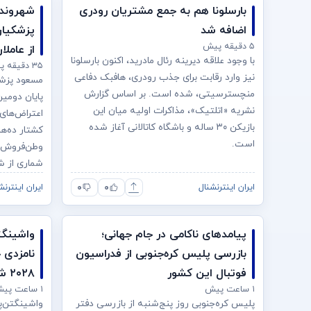
بارسلونا هم به جمع مشتریان رودری
شهروندا
اضافه شد
پزشکیان 
۵ دقیقه پیش
از عاملا
با وجود علاقه دیرینه رئال مادرید، اکنون بارسلونا
۳۵ دقیقه پیش
نیز وارد رقابت برای جذب رودری، هافبک دفاعی
مسعود پزشک
منچسترسیتی، شده است. بر اساس گزارش
پایان دومی
نشریه «اتلتیک»، مذاکرات اولیه میان این
اعتراض‌های 
بازیکن ۳۰ ساله و باشگاه کاتالانی آغاز شده
کشتار ده‌ها
است.
وطن‌فروش» 
شماری از شه
۰
۰
ایران اینترنشنال
ایران اینترنش
پیامدهای ناکامی در جام جهانی؛
واشینگت
بازرسی پلیس کره‌جنوبی از فدراسیون
نامزدی 
فوتبال این کشور
۲۰۲۸ شده است
۱ ساعت پیش
۱ ساعت پیش
پلیس کره‌جنوبی روز پنج‌شنبه از بازرسی دفتر
واشینگتن‌پ