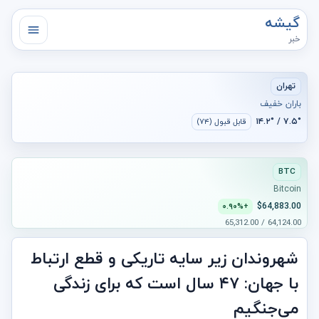
گیشه
خبر
تهران
باران خفیف
۷.۵° / ۱۴.۲°
قابل قبول (۷۴)
BTC
Bitcoin
$64,883.00
+۰.۹۰%
64,124.00 / 65,312.00
شهروندان زیر سایه تاریکی و قطع ارتباط
با جهان: ۴۷ سال است که برای زندگی
می‌جنگیم