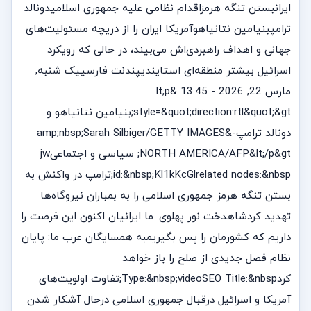
ایرانبستن تنگه هرمزاقدام نظامی علیه جمهوری اسلامیدونالد
ترامپبنیامین نتانیاهوآمریکا ایران را از دریچه مسئولیت‌های
جهانی و اهداف راهبردی‌اش می‌بیند، در حالی که رویکرد
اسرائیل بیشتر منطقه‌ای استایندیپندنت فارسییک شنبه,
مارس 22, 2026 - 13:45 &lt;p
style=&quot;direction:rtl&quot;&gt;بنیامین نتانیاهو و
دونالد ترامپ‌-&amp;nbsp;Sarah Silbiger/GETTY IMAGES
NORTH AMERICA/AFP&lt;/p&gt; سیاسی و اجتماعیjw
id:&nbsp;Kl1kKcGlrelated nodes:&nbsp;ترامپ در واکنش به
بستن تنگه هرمز جمهوری اسلامی را به بمباران نیروگاه‌ها
تهدید کردشاهدخت نور پهلوی: ما ایرانیان اکنون این فرصت را
داریم که کشورمان را پس بگیریمبه همسایگان عرب ما: پایان
نظام فصل جدیدی از صلح را باز خواهد
کردType:&nbsp;videoSEO Title:&nbsp;تفاوت‌ اولویت‌های
آمریکا و اسرائیل درقبال جمهوری اسلامی درحال آشکار شدن