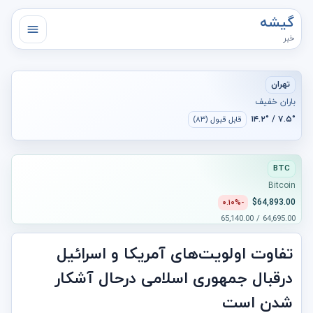
گیشه
خبر
تهران
باران خفیف
۷.۵° / ۱۴.۲°
قابل قبول (۸۳)
BTC
Bitcoin
$64,893.00
-۰.۱۰%
64,695.00 / 65,140.00
تفاوت‌ اولویت‌های آمریکا و اسرائیل
درقبال جمهوری اسلامی درحال آشکار
شدن است