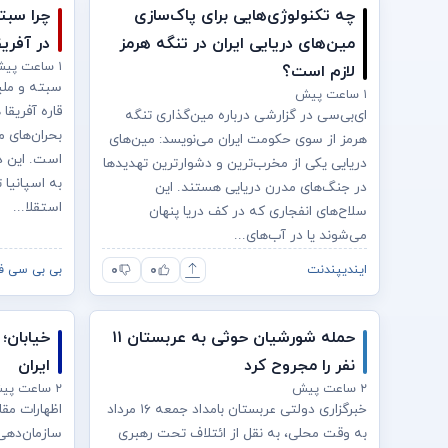
چه تکنولوژی‌هایی برای پاک‌سازی
چرا سبته
مین‌های دریایی ایران در تنگه هرمز
در آفری
۱ ساعت پیش
لازم است؟
سبته و ملیل
۱ ساعت پیش
قاره آفریقا
ای‌بی‌سی در گزارشی درباره مین‌گذاری تنگه
بحران‌های 
هرمز از سوی حکومت ایران می‌نویسد: مین‌های
دریایی یکی از مخرب‌ترین و دشوارترین تهدیدها
به اسپانیا ت
در جنگ‌های مدرن دریایی هستند. این
استقلا...
سلاح‌های انفجاری که در کف دریا پنهان
می‌شوند یا در آب‌های...
۰
۰
ایندیپندنت
بی بی سی ف
حمله شورشیان حوثی به عربستان ۱۱
خیابان؛
نفر را مجروح کرد
ایران
۲ ساعت پیش
۲ ساعت پیش
خبرگزاری دولتی عربستان بامداد جمعه ۱۶ مرداد
اظهارات مق
به وقت محلی، به نقل از ائتلاف تحت رهبری
سازمان‌دهی