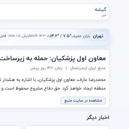
گیشه
خبر
تهران
باران خفیف
۷.۵° / ۱۴.۲°
باد ۱۳.۳ km/h
بارش ۱.۵ mm
قابل ق
معاون اول پزشکیان: حمله به زیرساخت‌ه
منبع: ایران اینترنشنال
|
زمان:
۱۳۷ روز پیش
محمدرضا عارف، معاون اول پزشکیان، با اشاره به هشدار تر
منطقه ایجاد خواهد کرد. حق دفاع مشروع محفوظ است و اد
مشاهده در سایت منبع
اخبار دیگر