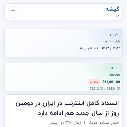
گیشه
خبر
تهران
باران خفیف
۷.۵° / ۱۴.۲°
قابل قبول (۶۵)
BTC
Bitcoin
$64,681.00
-۰.۱۰%
64,124.00 / 65,312.00
انسداد کامل اینترنت در ایران در دومین
روز از سال جدید هم ادامه دارد
منبع: صدای آمریکا
|
زمان:
۱۳۸ روز پیش