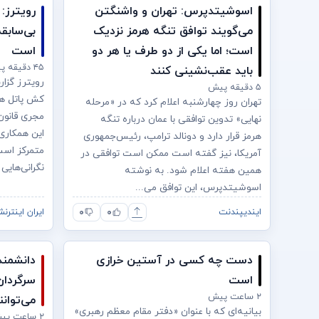
اسوشیتدپرس: تهران و واشنگتن
رویترز:
می‌گویند توافق تنگه هرمز نزدیک
بی‌سابقه
است؛ اما یکی از دو طرف یا هر دو
است
۴۵ دقیقه پیش
باید عقب‌نشینی کنند
رویترز گزار
۵ دقیقه پیش
کش پاتل همک
تهران روز چهارشنبه اعلام کرد که در «مرحله
مجری قانون
نهایی» تدوین توافقی با عمان درباره تنگه
این همکاری‌ه
هرمز قرار دارد و دونالد ترامپ، رئیس‌جمهوری
متمرکز است
آمریکا، نیز گفته است ممکن است توافقی در
نگرانی‌هایی 
همین هفته اعلام شود. به نوشته
اسوشیتدپرس، این توافق می‌...
۰
۰
ایندیپندنت
ایران اینترنش
دست چه کسی در آستین خرازی
دانشمند
است
سرگردان
۲ ساعت پیش
می‌توانن
بیانیه‌ای که با عنوان «دفتر مقام معظم رهبری»
۲ ساعت پیش