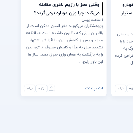
ودرو
وقتی مغز با رژیم لاغری مقابله
ستیار
می‌کند: چرا وزن دوباره برمی‌گردد؟
۱ ساعت پیش
پژوهشگران می‌گویند مغز انسان ممکن است از
بالاترین وزنی که تاکنون داشته است «حافظه»
) کاملا جدید رونمایی
بسازد و پس از کاهش وزن، با افزایش اشتها،
د را با
تشدید میل به غذا و کاهش مصرف انرژی، بدن
رگ به
را به بازگشت به همان وزن سوق دهد. سال‌ها
طراحی کرده
این باور رایج...
ل
۰
۰
۰
۰
ایندیپندنت