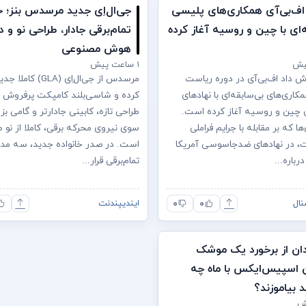
 اف‌بی‌آی همکاری‌های پلیسی
جی‌ال‌اِی جدید مرسدس بنز؛ خ
‌ای با چین و روسیه آغاز کرده
تمام‌برقی جادار، طراحی نو و د
هوش مصنوعی
۱ ساعت پیش
ش داد اف‌بی‌آی در دوره ریاست
مرسدس از جی‌ال‌اِی (GLA
اری‌های بی‌سابقه‌ای با نهادهای
کرده و شاسی‌بلند کامپکت پرفروش خو
 چین و روسیه آغاز کرده است.
طراحی تازه، کابینی جادارتر و گامی بز
ا که بر مقابله با جرایم فراملی
سوی نیروی محرکه برقی، کاملا از نو 
، در نهادهای ضدجاسوسی آمریکا
است. در صدر خانواده جدید، سه مد
درباره...
تمام‌برقی قرار...
۰
۰
نال
ایندیپندنت
ان از برخورد یک موشک
 اسپیس‌ایکس با ماه چه
د بیاموزند؟