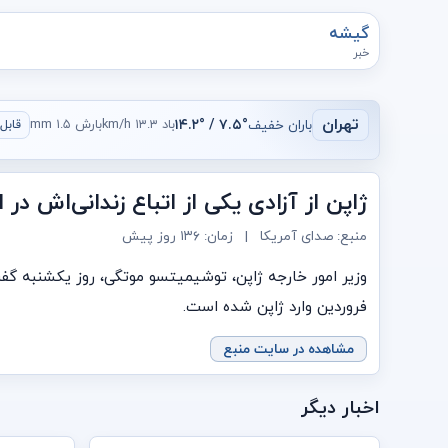
گیشه
خبر
تهران
باران خفیف
۷.۵° / ۱۴.۲°
باد ۱۳.۳ km/h
بارش ۱.۵ mm
قابل ق
ژاپن از آزادی یکی از اتباع زندانی‌اش در ا
منبع: صدای آمریکا
|
زمان:
۱۳۶ روز پیش
فروردین وارد ژاپن شده است.
مشاهده در سایت منبع
اخبار دیگر