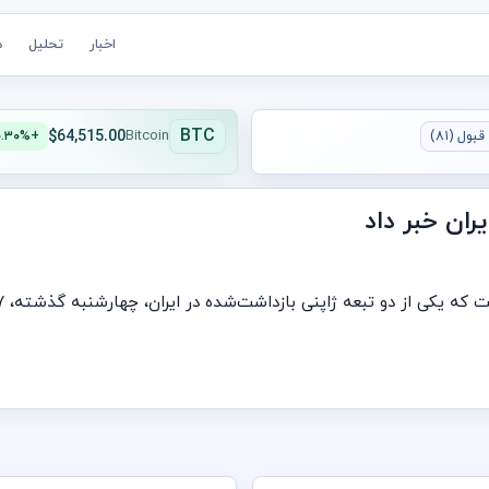
اخبار
تحلیل
ه
BTC
$64,515.00
بول (۸۱)
Bitcoin
+۰.۳۰%
یران خبر داد