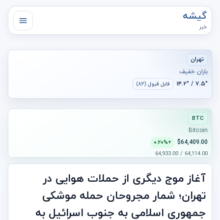
گیشه
خبر
تهران
باران خفیف
۷.۵° / ۱۴.۲°
قابل قبول (۸۲)
BTC
Bitcoin
$64,409.00
+۰.۲۰%
64,114.00 / 64,933.00
آغاز موج دیگری از حملات هوایی در
تهران؛ شمار مجروحان حمله موشکی
جمهوری اسلامی به جنوب اسرائيل به