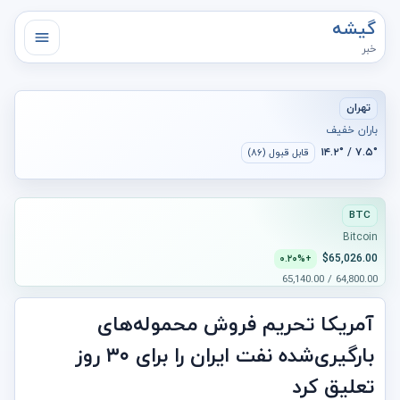
گیشه
خبر
تهران
باران خفیف
۷.۵° / ۱۴.۲°
قابل قبول (۸۶)
BTC
Bitcoin
$65,026.00
+۰.۲۰%
64,800.00 / 65,140.00
آمریکا تحریم فروش محموله‌های
بارگیری‌شده نفت ایران را برای ۳۰ روز
تعلیق کرد