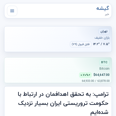
گیشه
خبر
تهران
باران خفیف
۷.۵° / ۱۴.۲°
قابل قبول (۷۹)
BTC
Bitcoin
$64,647.00
+۰.۷۰%
63,878.00 / 64,933.00
ترامپ: به تحقق اهدافمان در ارتباط با
حکومت تروریستی ایران بسیار نزدیک‌
شده‌ایم