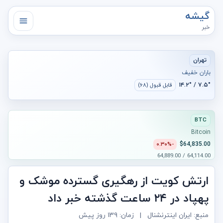
گیشه
خبر
تهران
باران خفیف
۷.۵° / ۱۴.۲°
قابل قبول (۶۸)
BTC
Bitcoin
$64,835.00
-۰.۳۰%
64,114.00 / 64,889.00
ارتش کویت از رهگیری گسترده موشک و
پهپاد در ۲۴ ساعت گذشته خبر داد
منبع: ایران اینترنشنال
|
زمان:
۱۳۹ روز پیش