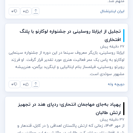
متهم شد.
۰
۰
ایران اینترنشنال
تجلیل از ایزابلا روسلینی در جشنواره لوکارنو با پلنگ
افتخاری
۲۷ دقیقه پیش
ایزابلا روسلینی، بازیگر معروف سینما در این دوره از جشنواره سینمایی
لوکارنو به پاس یک عمر فعالیت هنری مورد تقدیر قرار گرفت. او فرزند
روبرتو روسلینی، فیلمساز بنام ایتالیایی و اینگرید برگمن، هنرپیشه
مشهور سوئدی است.
۰
۰
دویچه وله
پهپاد به‌جای مهاجمان انتحاری؛ ردپای هند در تجهیز
ارتش طالبان
۳۷ دقیقه پیش
از مهر ۱۴۰۴، زمانی که ارتش پاکستان اهدافی را در کابل، قندهار و
شرق افغانستان بمباران کرد، طالبان در واکنش به این حملات، برای