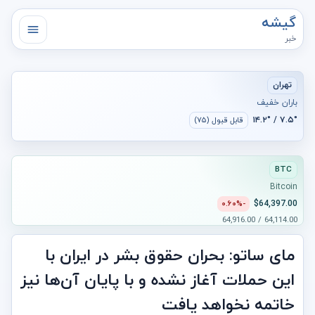
گیشه
خبر
تهران
باران خفیف
۷.۵° / ۱۴.۲°
قابل قبول (۷۵)
BTC
Bitcoin
$64,397.00
-۰.۶۰%
64,114.00 / 64,916.00
مای ساتو: بحران حقوق بشر در ایران با
این حملات آغاز نشده و با پایان آن‌ها نیز
خاتمه نخواهد یافت