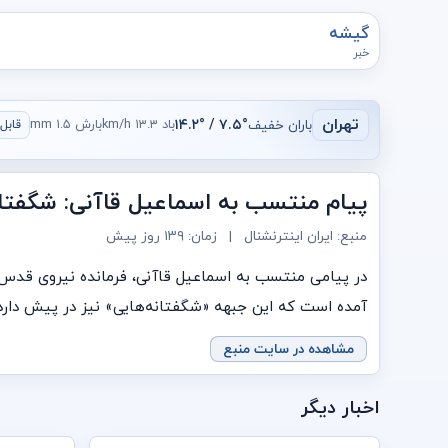
گیشه
خبر
تهران
باران خفیف
۷.۵° / ۱۴.۲°
باد ۱۳.۳ km/h
بارش ۱.۵ mm
قابل ق
پیام منتسب به اسماعیل قاآنی: شگفتان
منبع: ایران اینترنشنال
|
زمان:
۱۳۹ روز پیش
در پیامی منتسب به اسماعیل قاآنی، فرمانده نیروی قدس سپ
آمده است که این جبهه «شگفتانه‌هایی» نیز در پیش دارد.
مشاهده در سایت منبع
اخبار دیگر