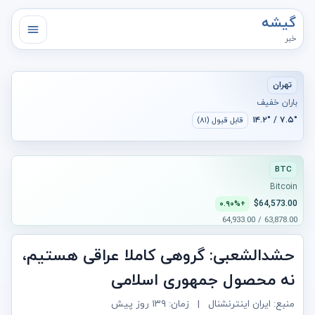
گیشه
خبر
تهران
باران خفیف
۷.۵° / ۱۴.۲°
قابل قبول (۸۱)
BTC
Bitcoin
$64,573.00
+۰.۹۰%
63,878.00 / 64,933.00
حشدالشعبی: گروهی کاملا عراقی هستیم،
نه محصول جمهوری اسلامی
منبع: ایران اینترنشنال
|
زمان:
۱۳۹ روز پیش