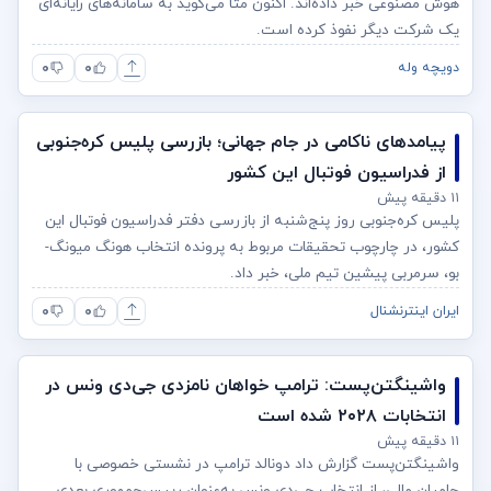
هوش مصنوعی خبر داده‌اند. اکنون متا می‌گوید به سامانه‌های رایانه‌ای
یک شرکت دیگر نفوذ کرده است.
۰
۰
دویچه وله
پیامدهای ناکامی در جام جهانی؛ بازرسی پلیس کره‌جنوبی
از فدراسیون فوتبال این کشور
۱۱ دقیقه پیش
پلیس کره‌جنوبی روز پنج‌شنبه از بازرسی دفتر فدراسیون فوتبال این
کشور، در چارچوب تحقیقات مربوط به پرونده انتخاب هونگ میونگ-
بو، سرمربی پیشین تیم ملی، خبر داد.
۰
۰
ایران اینترنشنال
واشینگتن‌پست: ترامپ خواهان نامزدی جی‌دی ونس در
انتخابات ۲۰۲۸ شده است
۱۱ دقیقه پیش
واشینگتن‌پست گزارش داد دونالد ترامپ در نشستی خصوصی با
حامیان مالی، از انتخاب جی‌دی ونس به‌عنوان رییس‌جمهوری بعدی