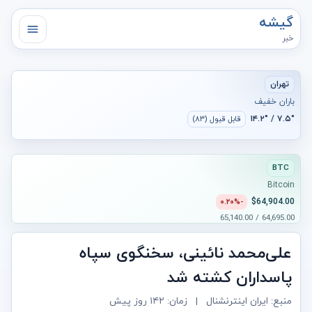
گیشه
خبر
تهران
باران خفیف
۷.۵° / ۱۴.۲°
قابل قبول (۸۳)
BTC
Bitcoin
$64,904.00
-۰.۲۰%
64,695.00 / 65,140.00
علی‌محمد نائینی، سخنگوی سپاه
پاسداران کشته شد
منبع: ایران اینترنشنال
|
زمان:
۱۴۲ روز پیش