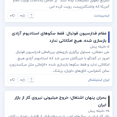
تسریع تحویل تسلیحات ارائه کنند. بر اساس یادداشت وزارت دفاع
آمریکا که واشنگتن‌پست رویت کرده اس...
۰
۰
ایندیپندنت
مقام فدارسیون فوتبال: فقط سکوهای استادیوم آزادی
بازسازی شده، هیچ امکاناتی ندارد
۵ دقیقه پیش
علی دهقانی، مسئول برگزاری بازی‌های بین‌المللی فدراسیون فوتبال
امروز در گفتگو با خبرنگاران مدعی شد که استادیوم آزادی هیچ
امکاناتی ندارد و فقط سکوها بازسازی شده: «الزاماتی مثل میکسدزون،
سالن کنفرانس، اتاق‌های داوران، پزشک...
۰
۰
ایران اینترنشنال
بحران پنهان اشتغال؛ خروج میلیونی نیروی کار از بازار
ایران
۲۵ دقیقه پیش
بازار کار ایران در سال‌های اخیر با پدیده‌ای فراتر از افزایش تعداد بیکاران