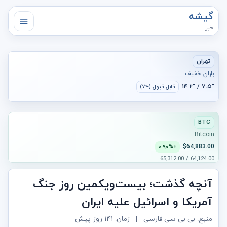
گیشه
خبر
تهران
باران خفیف
۷.۵° / ۱۴.۲°
قابل قبول (۷۴)
BTC
Bitcoin
$64,883.00
+۰.۹۰%
64,124.00 / 65,312.00
آنچه گذشت؛ بیست‌ویکمین روز جنگ
آمریکا و اسرائیل علیه ایران
منبع: بی بی سی فارسی
|
زمان:
۱۴۱ روز پیش