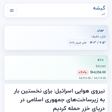
گیشه
خبر
تهران
باران خفیف
۷.۵° / ۱۴.۲°
قابل قبول (۶۹)
BTC
Bitcoin
$64,256.00
-۰.۴۰%
64,114.00 / 64,916.00
نیروی هوایی اسرائیل: برای نخستین بار
به زیرساخت‌های جمهوری اسلامی در
دریای خزر حمله کردیم