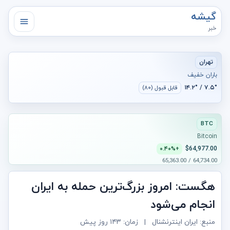
گیشه
خبر
تهران
باران خفیف
۷.۵° / ۱۴.۲°
قابل قبول (۸۰)
BTC
Bitcoin
$64,977.00
+۰.۴۰%
64,734.00 / 65,363.00
هگست: امروز بزرگ‌ترین حمله به ایران
انجام می‌شود
منبع: ایران اینترنشنال
|
زمان:
۱۴۳ روز پیش