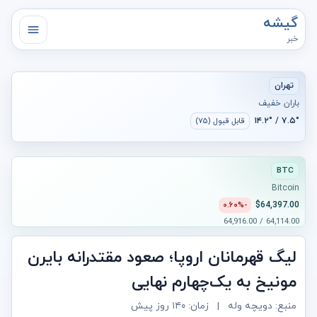
گیشه
خبر
تهران
باران خفیف
۷.۵° / ۱۴.۲°
قابل قبول (۷۵)
BTC
Bitcoin
$64,397.00
-۰.۶۰%
64,114.00 / 64,916.00
لیگ قهرمانان اروپا؛ صعود مقتدرانه بایرن
مونیخ به یک‌چهارم نهایی
منبع: دویچه وله
|
زمان:
۱۴۰ روز پیش