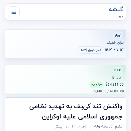
گیشه
خبر
تهران
باران خفیف
۷.۵° / ۱۴.۲°
قابل قبول (۸۶)
BTC
Bitcoin
$64,911.00
+۰.۰۰%
64,800.00 / 65,140.00
واکنش تند کی‌یف به تهدید نظامی
جمهوری اسلامی علیه اوکراین
منبع: دویچه وله
|
زمان:
۱۴۲ روز پیش