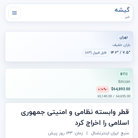
گیشه
خبر
تهران
باران خفیف
۷.۵° / ۱۴.۲°
قابل قبول (۸۳)
BTC
Bitcoin
$64,893.00
-۰.۱۰%
64,695.00 / 65,140.00
قطر وابسته نظامی و امنیتی جمهوری
اسلامی را اخراج کرد
منبع: ایران اینترنشنال
|
زمان:
۱۴۳ روز پیش