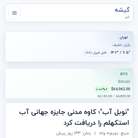
گیشه
خبر
تهران
باران خفیف
۷.۵° / ۱۴.۲°
قابل قبول (۸۶)
BTC
Bitcoin
$64,962.00
+۰.۰۰%
64,800.00 / 65,140.00
"نوبل آب"؛ کاوه مدنی جایزه جهانی آب
استکهلم را دریافت کرد
منبع: دویچه وله
|
زمان:
۱۴۳ روز پیش