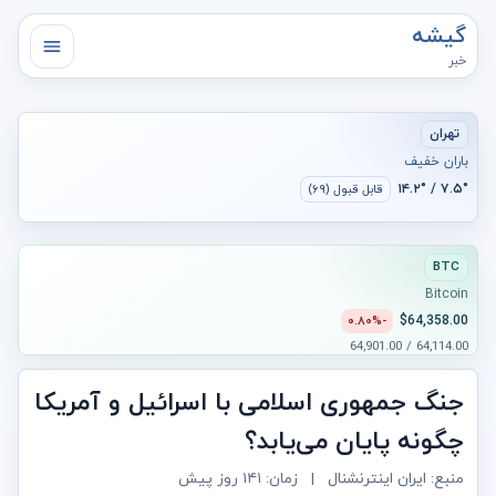
گیشه
خبر
تهران
باران خفیف
۷.۵° / ۱۴.۲°
قابل قبول (۶۹)
BTC
Bitcoin
$64,358.00
-۰.۸۰%
64,114.00 / 64,901.00
جنگ جمهوری اسلامی با اسرائیل و آمریکا
چگونه پایان می‌یابد؟
منبع: ایران اینترنشنال
|
زمان:
۱۴۱ روز پیش