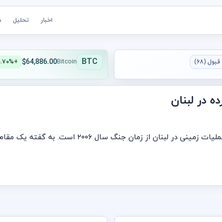
اخبار
تحلیل
ه
BTC
$64,886.00
بول (۶۸)
Bitcoin
+۰.۷۰%
ه در لبنان
طبق گزارش‌ها، اسرائیل در حال برنامه‌ریزی برای بزرگ‌ترین