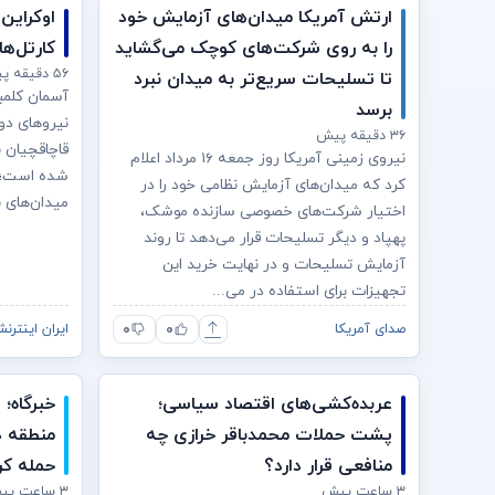
ارتش آمریکا میدان‌های آزمایش خود
اوکراین
را به روی شرکت‌های کوچک می‌گشاید
کارتل‌ه
۵۶ دقیقه پیش
تا تسلیحات سریع‌تر به میدان نبرد
آسمان کلمبی
برسد
نیروهای دول
۳۶ دقیقه پیش
قاچاقچیان 
نیروی زمینی آمریکا روز جمعه ۱۶ مرداد اعلام
شده است؛ رق
کرد که میدان‌های آزمایش نظامی خود را در
میدان‌های ن
اختیار شرکت‌های خصوصی سازنده موشک،
پهپاد و دیگر تسلیحات قرار می‌دهد تا روند
آزمایش تسلیحات و در نهایت خرید این
تجهیزات برای استفاده در می...
۰
۰
صدای آمریکا
ایران اینترنش
عربده‌کشی‌های اقتصاد سیاسی؛
خبرگاه؛
پشت حملات محمدباقر خرازی چه
منطقه د
منافعی قرار دارد؟
حمله کر
۳ ساعت پیش
۳ ساعت پیش