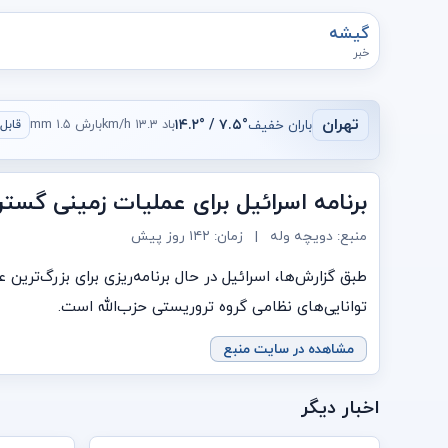
گیشه
خبر
تهران
باران خفیف
۷.۵° / ۱۴.۲°
باد ۱۳.۳ km/h
بارش ۱.۵ mm
قابل ق
برنامه اسرائیل برای عملیات زمینی گسترد
منبع: دویچه وله
|
زمان:
۱۴۲ روز پیش
توانایی‌های نظامی گروه تروریستی حزب‌الله است.
مشاهده در سایت منبع
اخبار دیگر