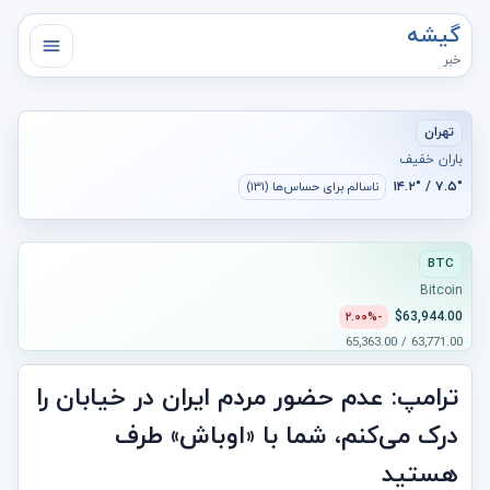
گیشه
خبر
تهران
باران خفیف
۷.۵° / ۱۴.۲°
ناسالم برای حساس‌ها (۱۳۱)
BTC
Bitcoin
$63,944.00
-۲.۰۰%
63,771.00 / 65,363.00
ترامپ: عدم حضور مردم ایران در خیابان‌ را
درک می‌کنم، شما با «اوباش» طرف
هستید