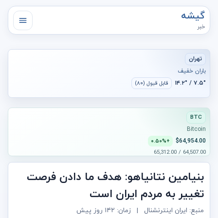
گیشه
خبر
تهران
باران خفیف
۷.۵° / ۱۴.۲°
قابل قبول (۸۰)
BTC
Bitcoin
$64,954.00
+۰.۵۰%
64,507.00 / 65,312.00
بنیامین نتانیاهو: هدف ما دادن فرصت
تغییر به مردم ایران است
منبع: ایران اینترنشنال
|
زمان:
۱۴۲ روز پیش