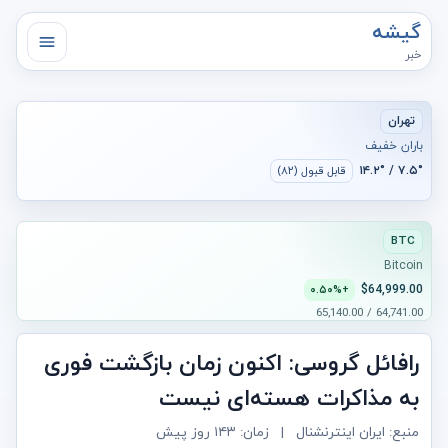
گیشه
خبر
تهران
باران خفیف
۷.۵° / ۱۴.۲°
قابل قبول (۸۲)
BTC
Bitcoin
$64,999.00
+۰.۵۰%
64,741.00 / 65,140.00
رافائل گروسی: اکنون زمان بازگشت فوری
به مذاکرات هسته‌ای نیست
منبع: ایران اینترنشنال
|
زمان:
۱۴۳ روز پیش