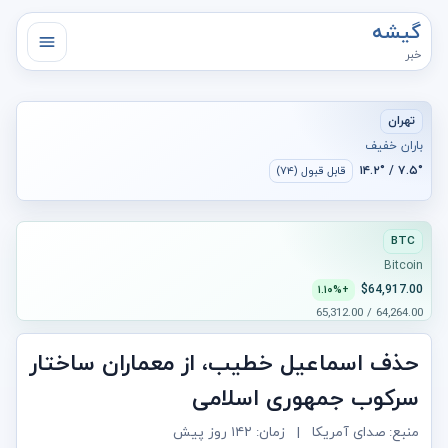
گیشه
خبر
تهران
باران خفیف
۷.۵° / ۱۴.۲°
قابل قبول (۷۴)
BTC
Bitcoin
$64,917.00
+۱.۱۰%
64,264.00 / 65,312.00
حذف اسماعیل خطیب، از معماران ساختار
سرکوب جمهوری اسلامی
منبع: صدای آمریکا
|
زمان:
۱۴۲ روز پیش